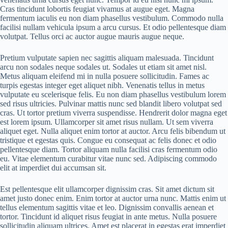
Cras tincidunt lobortis feugiat vivamus at augue eget. Magna
fermentum iaculis eu non diam phasellus vestibulum. Commodo nulla
facilisi nullam vehicula ipsum a arcu cursus. Et odio pellentesque diam
volutpat. Tellus orci ac auctor augue mauris augue neque.
Pretium vulputate sapien nec sagittis aliquam malesuada. Tincidunt
arcu non sodales neque sodales ut. Sodales ut etiam sit amet nisl.
Metus aliquam eleifend mi in nulla posuere sollicitudin. Fames ac
turpis egestas integer eget aliquet nibh. Venenatis tellus in metus
vulputate eu scelerisque felis. Eu non diam phasellus vestibulum lorem
sed risus ultricies. Pulvinar mattis nunc sed blandit libero volutpat sed
cras. Ut tortor pretium viverra suspendisse. Hendrerit dolor magna eget
est lorem ipsum. Ullamcorper sit amet risus nullam. Ut sem viverra
aliquet eget. Nulla aliquet enim tortor at auctor. Arcu felis bibendum ut
tristique et egestas quis. Congue eu consequat ac felis donec et odio
pellentesque diam. Tortor aliquam nulla facilisi cras fermentum odio
eu. Vitae elementum curabitur vitae nunc sed. Adipiscing commodo
elit at imperdiet dui accumsan sit.
Est pellentesque elit ullamcorper dignissim cras. Sit amet dictum sit
amet justo donec enim. Enim tortor at auctor urna nunc. Mattis enim ut
tellus elementum sagittis vitae et leo. Dignissim convallis aenean et
tortor. Tincidunt id aliquet risus feugiat in ante metus. Nulla posuere
sollicitudin aliquam ultrices. Amet est placerat in egestas erat imperdiet