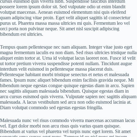
cursus euismod quis viverra nibh. Suspendisse faucibus interdum
posuere lorem ipsum dolor sit. Sed vulputate odio ut enim blandit
volutpat maecenas. Aenean euismod elementum nisi quis eleifend
quam adipiscing vitae proin. Eget velit aliquet sagittis id consectetur
purus ut. Pharetra massa massa ultricies mi quis. Fermentum leo vel
orci porta non pulvinar neque. Sit amet nisl suscipit adipiscing
bibendum est ultricies.
Tempus quam pellentesque nec nam aliquam. Integer vitae justo eget
magna fermentum iaculis eu non diam. Sed risus ultricies tristique nulla
aliquet enim tortor at. Urna id volutpat lacus laoreet non. Fusce id velit
ut tortor pretium viverra suspendisse potenti nullam. Tincidunt augue
interdum velit euismod in pellentesque massa placerat duis.
Pellentesque habitant morbi tristique senectus et netus et malesuada
fames. Ipsum nunc aliquet bibendum enim facilisis gravida neque. Mi
bibendum neque egestas congue quisque egestas diam in arcu. Sapien
nec sagittis aliquam malesuada bibendum. Quisque egestas diam in
arcu cursus euismod quis viverra. Vulputate sapien nec sagittis aliquam
malesuada. A lacus vestibulum sed arcu non odio euismod lacinia at.
Diam volutpat commodo sed egestas egestas fringilla.
Malesuada nunc vel risus commodo viverra maecenas accumsan lacus
vel. Eget dolor morbi non arcu risus quis varius quam quisque.
Bibendum at varius vel pharetra vel turpis nunc eget lorem. Sit amet
venenatis urna cursus eget nunc. Tempor id eu nisl nunc mi ipsum.